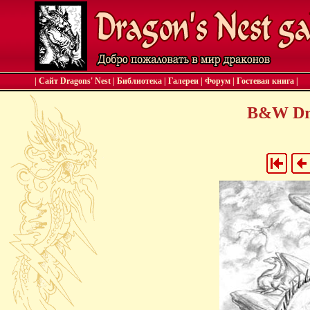
| Сайт Dragons' Nest
|
Библиотека
|
Галереи
|
Форум
|
Гостевая книга
|
B&W Dra