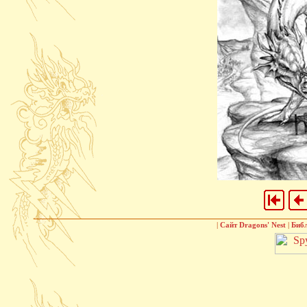
|
Сайт Dragons' Nest
|
Биб