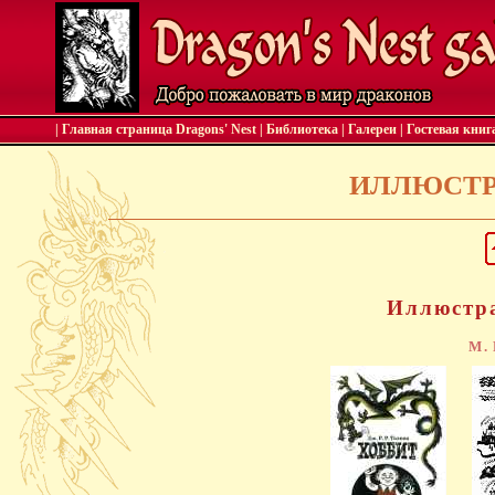
| Главная страница Dragons' Nest
|
Библиотека
|
Галереи
|
Гостевая книг
ИЛЛЮСТР
Иллюстра
М.