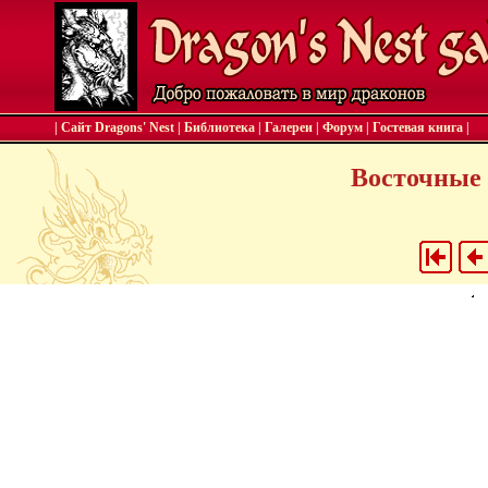
| Сайт Dragons' Nest
|
Библиотека
|
Галереи
|
Форум
|
Гостевая книга
|
Восточные 