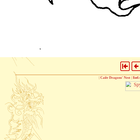
|
Сайт Dragons' Nest
|
Биб