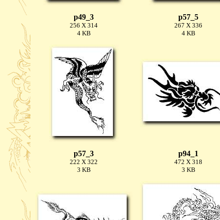
p49_3
p57_5
256 X 314
267 X 336
4 KB
4 KB
p57_3
p94_1
222 X 322
472 X 318
3 KB
3 KB