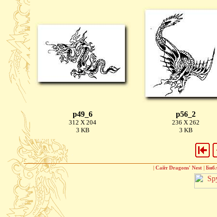
p49_6
p56_2
312 X 204
236 X 262
3 KB
3 KB
|
Сайт Dragons' Nest
|
Биб