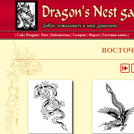
| Сайт Dragons' Nest
|
Библиотека
|
Галереи
|
Форум
|
Гостевая книга
|
ВОСТОЧ