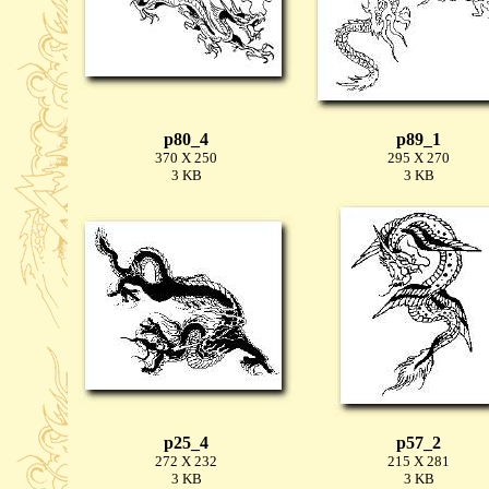
p80_4
p89_1
370 X 250
295 X 270
3 KB
3 KB
p25_4
p57_2
272 X 232
215 X 281
3 KB
3 KB