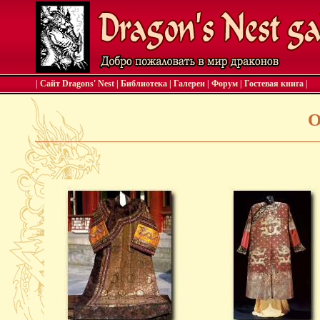
| Сайт Dragons' Nest
|
Библиотека
|
Галереи
|
Форум
|
Гостевая книга
|