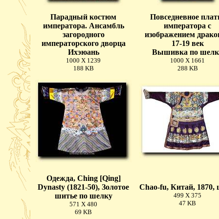
Парадный костюм
Повседневное плат
императора. Ансамбль
императора с
загородного
изображением драко
императорского дворца
17-19 век
Ихэюань
Вышивка по шелк
1000 X 1239
1000 X 1661
188 KB
288 KB
Одежда, Ching [Qing]
Dynasty (1821-50), Золотое
Chao-fu, Китай, 1870,
шитье по шелку
499 X 375
47 KB
571 X 480
69 KB