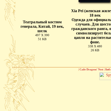
Xia Pei (женская жиле
18 век
Одежда для официал
Театральный костюм
случаев. Для шесто
генерала, Китай, 19 век,
гражданского ранга, 
шелк
символизирует бел
497 X 390
цапля на раститель
51 KB
фоне.
338 X 480
26 KB
|
Сайт Dragons' Nest
|
Биб