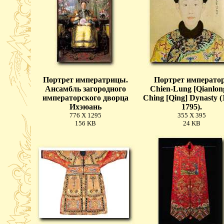
Портрет императрицы.
Портрет императо
Ансамбль загородного
Chien-Lung [Qianlong
императорского дворца
Ching [Qing] Dynasty (
Ихэюань
1795).
776 X 1295
355 X 395
156 KB
24 KB