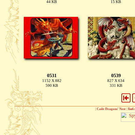
44 KB
15 KB
0531
0539
1152 X 882
827 X 634
590 KB
331 KB
|
Сайт Dragons' Nest
|
Биб