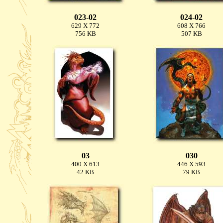
023-02
024-02
629 X 772
608 X 766
756 KB
507 KB
03
030
400 X 613
446 X 593
42 KB
79 KB