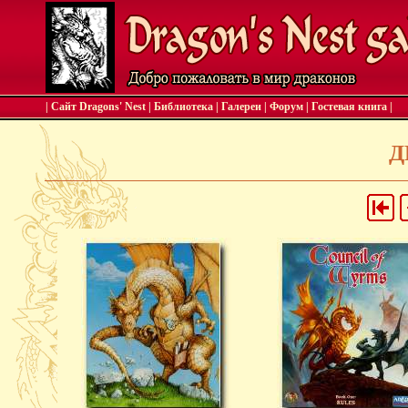
| Сайт Dragons' Nest
|
Библиотека
|
Галереи
|
Форум
|
Гостевая книга
|
Д