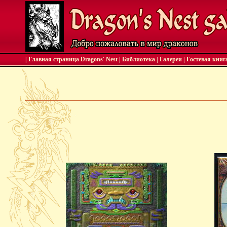
| Главная страница Dragons' Nest
|
Библиотека
|
Галереи
|
Гостевая книг