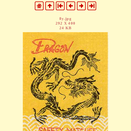
8y.jpg
292 X 400
24 KB