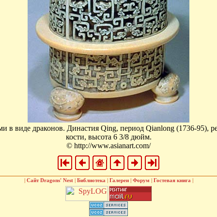
и в виде драконов. Династия Qing, период Qianlong (1736-95), р
кости, высота 6 3/8 дюйм.
© http://www.asianart.com/
|
Сайт Dragons' Nest
|
Библиотека
|
Галереи
|
Форум
|
Гостевая книга
|