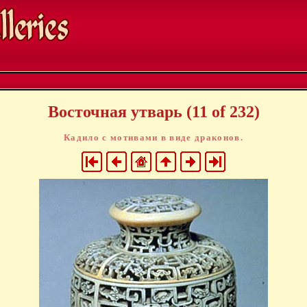
Восточная утварь (11 of 232)
Кадило с мотивами в виде драконов.