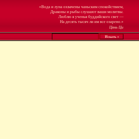
«Вода и луна охвачены чаньским спокойствием,
Драконы и рыбы слушают ваши молитвы.
Люблю я ученья буддийского свет —
На десять тысяч ли им все озарено.»
Цянь Ци