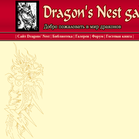
| Сайт Dragons' Nest
|
Библиотека
|
Галереи
|
Форум
|
Гостевая книга
|