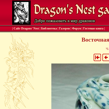
| Сайт Dragons' Nest
|
Библиотека
|
Галереи
|
Форум
|
Гостевая книга
|
Восточная 
Ч