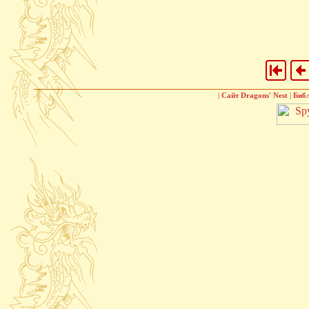
|
Сайт Dragons' Nest
|
Биб