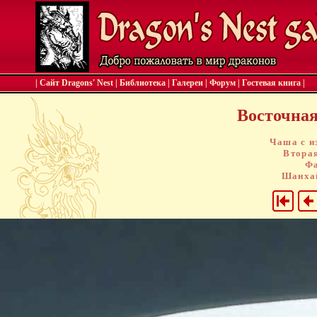
| Сайт Dragons' Nest
|
Библиотека
|
Галереи
|
Форум
|
Гостевая книга
|
Восточная 
Чаша с и
Вторая
Фа
Шанхай