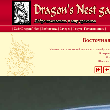
| Сайт Dragons' Nest
|
Библиотека
|
Галереи
|
Форум
|
Гостевая книга
|
Восточная 
Чаша на высокой ножке с изображ
Втора
Фа
Шанхай