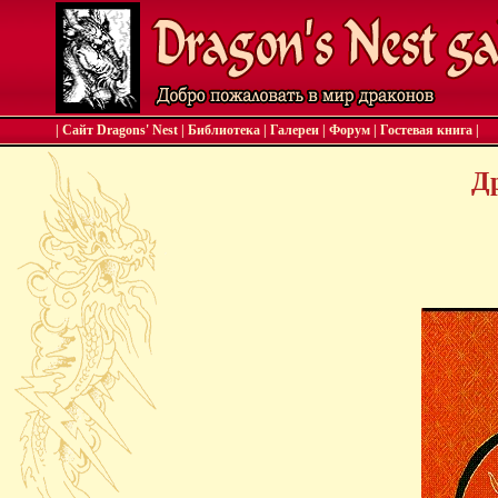
| Сайт Dragons' Nest
|
Библиотека
|
Галереи
|
Форум
|
Гостевая книга
|
Др