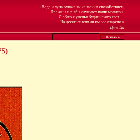
«Вода и луна охвачены чаньским спокойствием,
Драконы и рыбы слушают ваши молитвы.
Люблю я ученья буддийского свет —
На десять тысяч ли им все озарено.»
Цянь Ци
75)