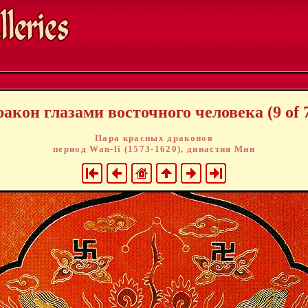
акон глазами восточного человека (9 of 
Пара красных драконов
период Wan-li (1573-1620), династия Мин