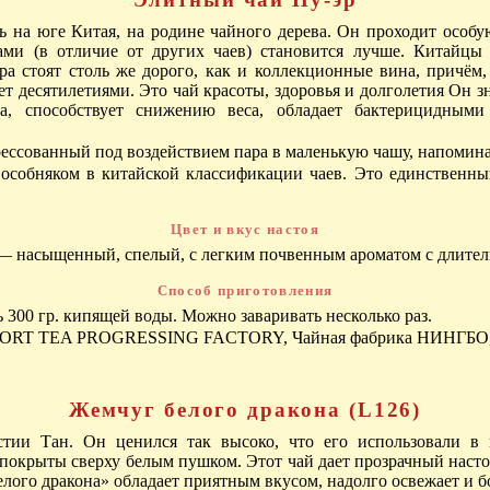
на юге Китая, на родине чайного дерева. Он проходит особую
ами (в отличие от других чаев) становится лучше. Китайцы 
а стоят столь же дорого, как и коллекционные вина, причём, 
жет десятилетиями. Это чай красоты, здоровья и долголетия Он
на, способствует снижению веса, обладает бактерицидными
рессованный под воздействием пара в маленькую чашу, напоми
особняком в китайской классификации чаев. Это единственны
Цвет и вкус настоя
 — насыщенный, спелый, с легким почвенным ароматом с длите
Способ приготовления
 300 гр. кипящей воды. Можно заваривать несколько раз.
ORT TEA PROGRESSING FACTORY, Чайная фабрика НИНГБО,
Жемчуг белого дракона (L126)
тии Тан. Он ценился так высоко, что его использовали в 
покрыты сверху белым пушком. Этот чай дает прозрачный настой
елого дракона» обладает приятным вкусом, надолго освежает и б