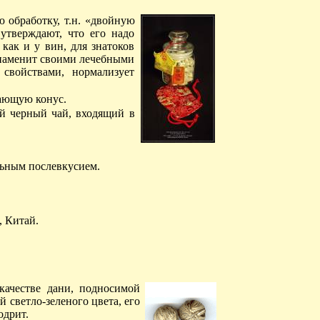
 обработку, т.н. «двойную
утверждают, что его надо
как и у вин, для знатоков
 знаменит своими лечебными
 свойствами, нормализует
нающую конус.
й черный чай, входящий в
льным послевкусием.
 Китай.
качестве дани, подносимой
 светло-зеленого цвета, его
одрит.