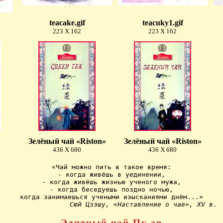
teacake.gif
teacuky1.gif
223 X 162
223 X 162
Зелёный чай «Riston»
Зелёный чай «Riston»
436 X 680
436 X 680
«Чай можно пить в такое время:

- когда живёшь в уединении,

- когда живёшь жизнью ученого мужа,

- когда беседуешь поздно ночью,

когда занимаешься учеными изысканиями днём...»

Сюй Цзэшу, «Наставление о чае», XV в.
Элитный чай Пу-эр