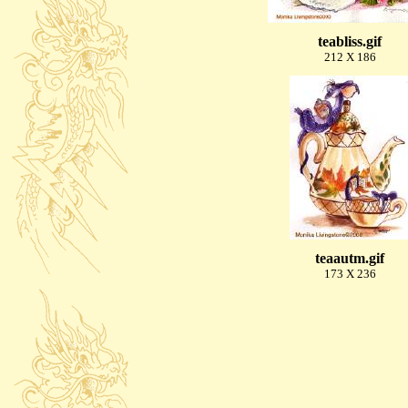
teabliss.gif
212 X 186
teaautm.gif
173 X 236