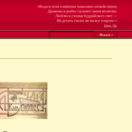
«Вода и луна охвачены чаньским спокойствием,
Драконы и рыбы слушают ваши молитвы.
Люблю я ученья буддийского свет —
На десять тысяч ли им все озарено.»
Цянь Ци