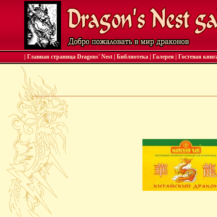
| Главная страница Dragons' Nest
|
Библиотека
|
Галереи
|
Гостевая книг