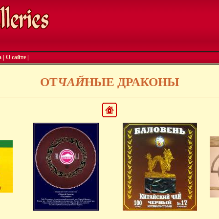
а
|
О сайте
|
ОТ
ЧАЙ
НЫЕ ДРАКОНЫ