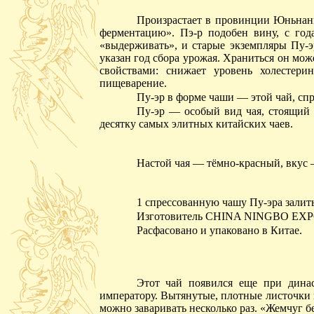
Произрастает в провинции Юньнань 
ферментацию». Пэ-р подобен вину, с год
«выдерживать», и старые экземпляры Пу-эр
указан год сбора урожая. Храниться он мо
свойствами: снижает уровень холестери
пищеварение.
Пу-эр в форме чаши — этой чай, сп
Пу-эр — особый вид чая, стоящий 
десятку самых элитных китайских чаев.
Настой чая — тёмно-красный, вкус
1 спрессованную чашу Пу-эра залить
Изготовитель CHINA NINGBO EXP
Расфасовано и упаковано в Китае.
Этот чай появился еще при динас
императору. Вытянутые, плотные листочки 
можно заваривать несколько раз. «Жемчуг б