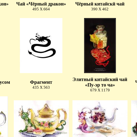
кон»
Чай «Чёрный дракон»
Чёрный китайскй чай
495 X 664
390 X 462
Элитный китайский чай
тусом
Фрагмент
«Пу-эр то ча»
435 X 563
679 X 1179