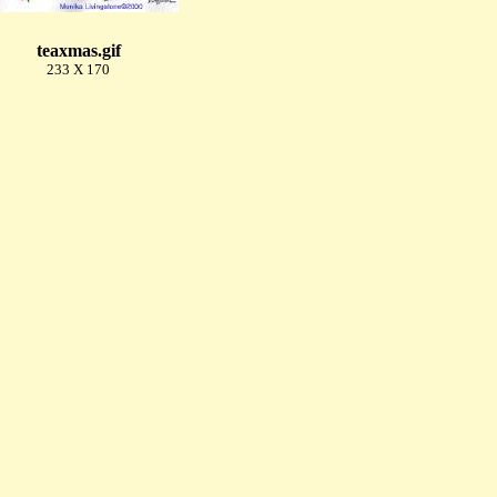
teaxmas.gif
233 X 170