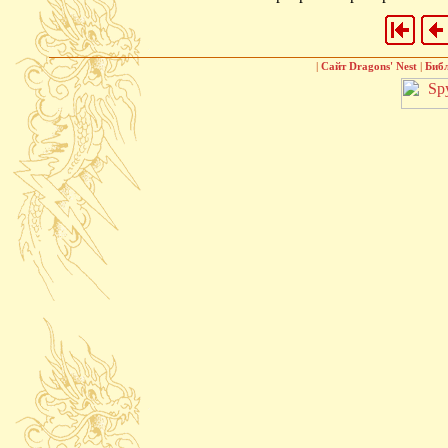
|
Сайт Dragons' Nest
|
Биб