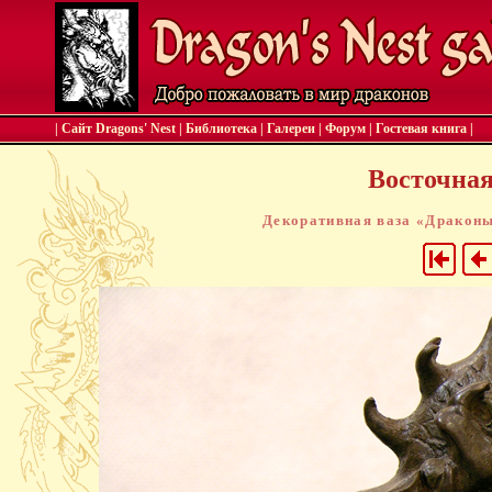
| Сайт Dragons' Nest
|
Библиотека
|
Галереи
|
Форум
|
Гостевая книга
|
Восточная 
Декоративная ваза «Дракон