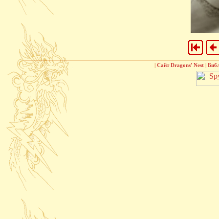
|
Сайт Dragons' Nest
|
Биб