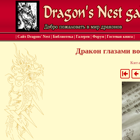
| Сайт Dragons' Nest
|
Библиотека
|
Галереи
|
Форум
|
Гостевая книга
|
Дракон глазами вос
Кит