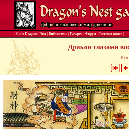
| Сайт Dragons' Nest
|
Библиотека
|
Галереи
|
Форум
|
Гостевая книга
|
Дракон глазами вос
Вся