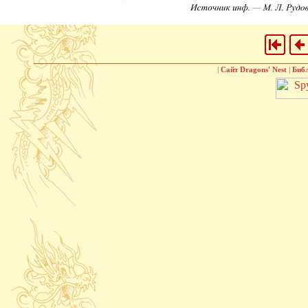
|
Сайт Dragons' Nest
|
Биб